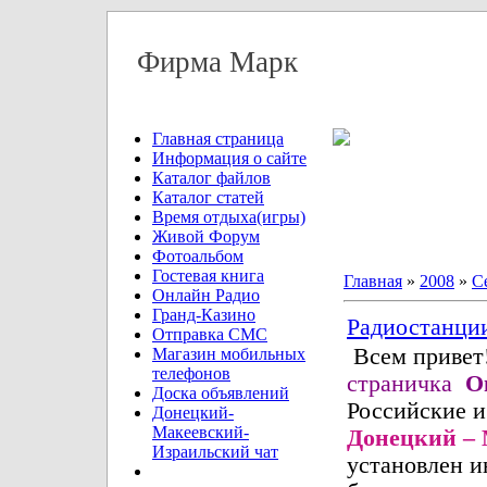
Фирма Марк
Главная страница
Информация о сайте
Каталог файлов
Каталог статей
Время отдыха(игры)
Живой Форум
Фотоальбом
Гостевая книга
Главная
»
2008
»
С
Онлайн Радио
Гранд-Казино
Радиостанции
Отправка СМС
Всем привет!
Магазин мобильных
телефонов
страничка
О
Доска объявлений
Российские 
Донецкий-
Макеевский-
Донецкий – 
Израильский чат
установлен и