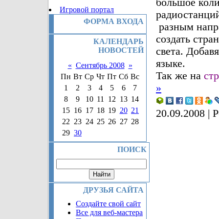
большое коли
Игровой портал
радиостанций
ФОРМА ВХОДА
разным напр
создать стра
КАЛЕНДАРЬ
света. Добав
НОВОСТЕЙ
языке.
«
Сентябрь 2008
»
Так же на
ст
Пн
Вт
Ср
Чт
Пт
Сб
Вс
»
1
2
3
4
5
6
7
8
9
10
11
12
13
14
15
16
17
18
19
20
21
20.09.2008
| Р
22
23
24
25
26
27
28
29
30
ПОИСК
ДРУЗЬЯ САЙТА
Создайте свой сайт
Все для веб-мастера